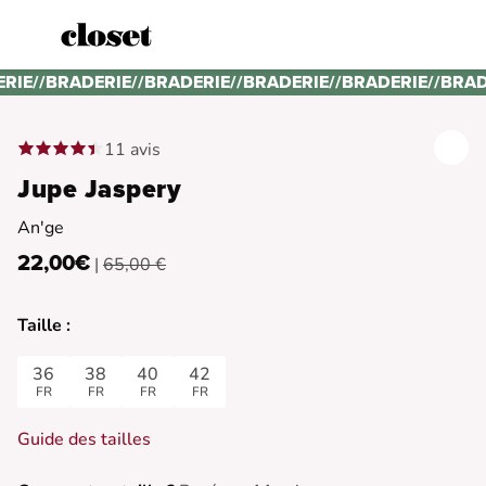
ERIE
//
BRADERIE
//
BRADERIE
//
BRADERIE
//
BRADERIE
//
BRAD
11 avis
Jupe Jaspery
An'ge
22,00€
|
65,00 €
Taille :
36
38
40
42
FR
FR
FR
FR
Guide des tailles