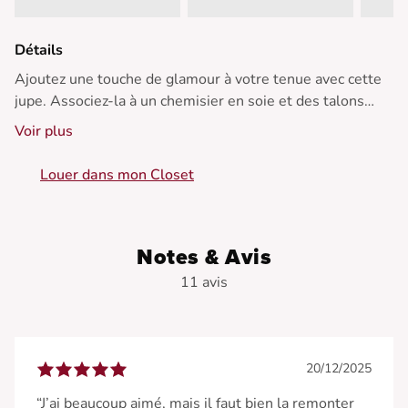
Détails
Ajoutez une touche de glamour à votre tenue avec cette
jupe. Associez-la à un chemisier en soie et des talons
pour une élégance intemporelle. Parfaite en toute saison.
Voir plus
• Jupe midi à paillettes
Louer dans mon Closet
• Effet drapé
• Fendue sur le côté
• Ceinture plate à l'avant
• Jupe asymétrique
Notes & Avis
11 avis
20/12/2025
“J’ai beaucoup aimé, mais il faut bien la remonter