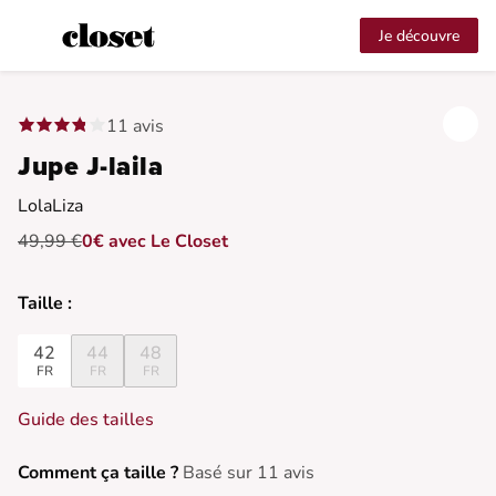
Je découvre
11 avis
Jupe J-laila
LolaLiza
49,99 €
0€ avec Le Closet
Taille :
42
44
48
FR
FR
FR
Guide des tailles
Comment ça taille ?
Basé sur 11 avis