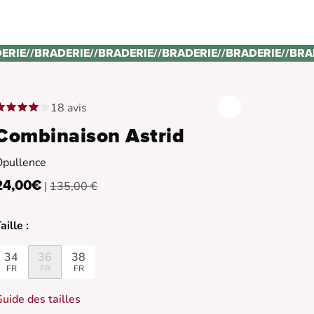
ERIE
//
BRADERIE
//
BRADERIE
//
BRADERIE
//
BRADERIE
//
BRA
18 avis
Combinaison Astrid
Opullence
24,00€
|
135,00 €
aille :
34
36
38
FR
FR
FR
uide des tailles