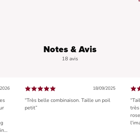
V
c
•
•
•
Notes & Avis
•
18 avis
/2026
18/09/2025
des
“Très belle combinaison. Taille un poil
“Tai
ur
petit”
très
rose
ng
l'im
ins).