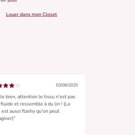
oir plus
handelier pour un look de déesse moderne.
Louer dans mon Closet
 Combinaison fluide en viscose
 Décolleté plongeant en V avec nœud en cloche
 Coupe fluide
 Fermeture à zip dans le dos
03/06/2025
lle bien, attention le tissu n'est pas
 fluide et ressemble à du lin ! (Le
 est aussi flashy qu'on peut
aginer)”