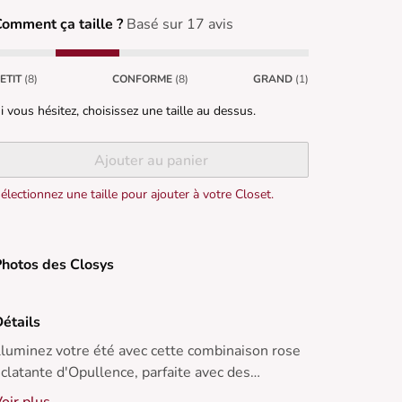
omment ça taille ?
Basé sur 17 avis
ETIT
(8)
CONFORME
(8)
GRAND
(1)
i vous hésitez, choisissez une taille au dessus.
Ajouter au panier
électionnez une taille pour ajouter à votre Closet.
hotos des Closys
étails
lluminez votre été avec cette combinaison rose
clatante d'Opullence, parfaite avec des
andales à talon et des boucles d'oreilles