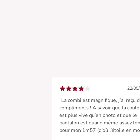
22/05
“La combi est magnifique, j’ai reçu 
compliments ! A savoir que la coule
est plus vive qu’en photo et que le
pantalon est quand même assez lo
pour mon 1m57 (d’où l’étoile en mo
J’ai rentré le noeud à l’intérieur