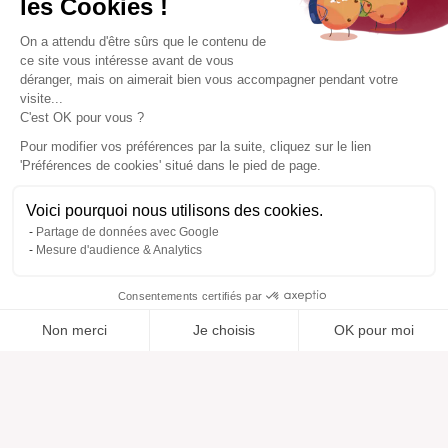
les Cookies !
On a attendu d'être sûrs que le contenu de
ce site vous intéresse avant de vous
déranger, mais on aimerait bien vous accompagner pendant votre
visite...
C'est OK pour vous ?
Pour modifier vos préférences par la suite, cliquez sur le lien
'Préférences de cookies' situé dans le pied de page.
Voici pourquoi nous utilisons des cookies.
Partage de données avec Google
Mesure d'audience & Analytics
Consentements certifiés par
Non merci
Je choisis
OK pour moi
Ajouté à “”
Ajouté à la wishlist
Ajouter à une liste
Voir
Axeptio consent
Plateforme de Gestion du Consentement : Personnalisez vos O
Notre plateforme vous permet d'adapter et de gérer vos paramètr
Aide
À propos