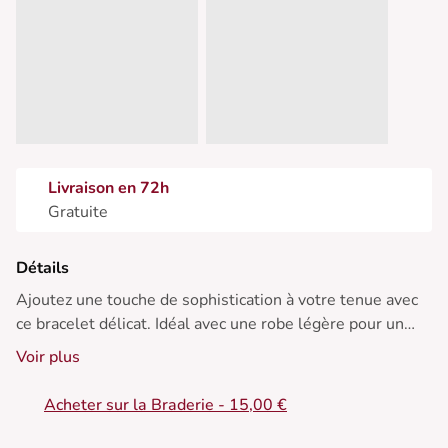
Livraison en 72h
Gratuite
Détails
Ajoutez une touche de sophistication à votre tenue avec
ce bracelet délicat. Idéal avec une robe légère pour un
look estival, ou pour rehausser un ensemble chic en
Voir plus
soirée. Parfait en toute saison.
Acheter sur la Braderie - 15,00 €
• Bracelet en acier inoxydable doré
• Chaîne avec maillons entrelacés