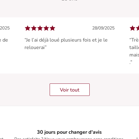
/2025
28/09/2025
e de
“Je l’ai déjà loué plusieurs fois et je le
“Trè
relouerai”
taill
mais
.”
Voir tout
30 jours pour changer d'avis