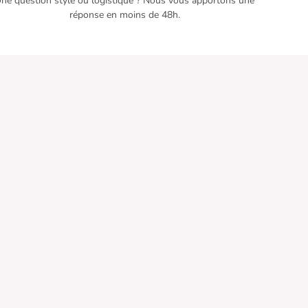
ne question style ou logistique ? Nous vous apportons une
réponse en moins de 48h.