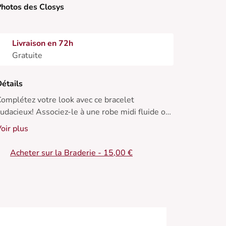
hotos des Closys
Livraison en 72h
Gratuite
étails
omplétez votre look avec ce bracelet
udacieux! Associez-le à une robe midi fluide ou
 un chemisier blanc pour un effet chic et
oir plus
écontracté. Parfait en toute saison.
Acheter sur la Braderie - 15,00 €
 Bracelet en acrylique
 Forme chaîne épaisse
 Couleur rose
 Fermeture ajustable
• Design moderne