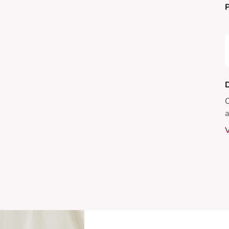
P
D
C
a
à
V
d
•
•
•
•