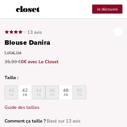
Je découvre
13 avis
Blouse Danira
LolaLiza
35,99 €
0€ avec Le Closet
Taille :
40
42
44
46
48
50
FR
FR
FR
FR
FR
FR
Guide des tailles
Comment ça taille ?
Basé sur 13 avis