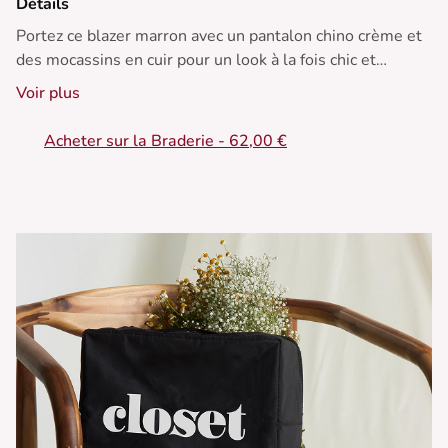
Détails
Portez ce blazer marron avec un pantalon chino crème et
des mocassins en cuir pour un look à la fois chic et
décontracté. Idéal en toutes saisons!
Voir plus
• Blazer à double boutonnage
Acheter sur la Braderie - 62,00 €
• Coupe droite
• Épaules structurées
• Manches longues
• Poches à rabat