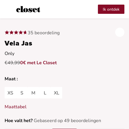
Ik ontdek
35 beoordeling
Vela Jas
Only
€49,99
0€ met Le Closet
Maat :
XS
S
M
L
XL
Maattabel
Hoe valt het?
Gebaseerd op 49 beoordelingen