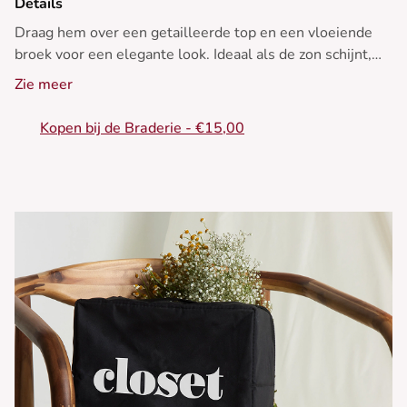
Details
Draag hem over een getailleerde top en een vloeiende
broek voor een elegante look. Ideaal als de zon schijnt,
maar toch geraffineerd voor 's avonds.
Zie meer
- Mouwloos jasje
Kopen bij de Braderie - €15,00
- Ronde halslijn
- Ritssluiting aan de voorkant
- Recht model
- Klepzakken