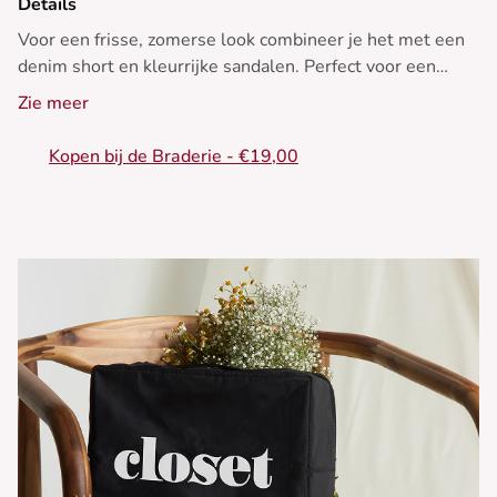
Details
Voor een frisse, zomerse look combineer je het met een
denim short en kleurrijke sandalen. Perfect voor een
wandeling in de zon!
Zie meer
- Katoenen T-shirt
Kopen bij de Braderie - €19,00
- Ongedwongen pasvorm
- Korte mouwen
- Ronde hals
- Geborduurd fruitig ijsmotief