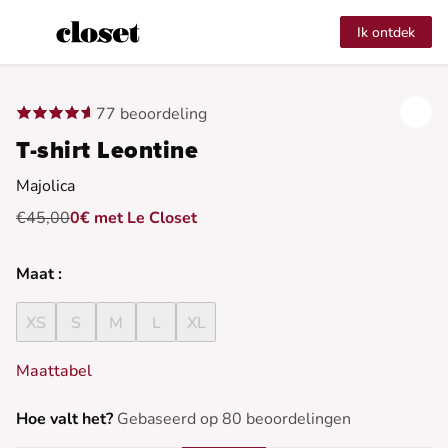
Ik ontdek
77 beoordeling
T-shirt Leontine
Majolica
€45,00
0€ met Le Closet
Maat :
XS
S
M
L
XL
Maattabel
Hoe valt het?
Gebaseerd op 80 beoordelingen