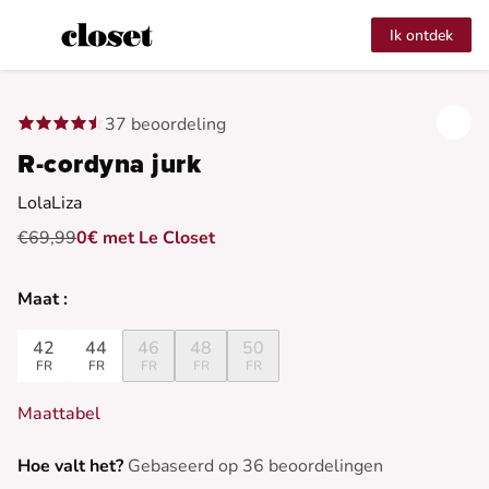
Ik ontdek
37 beoordeling
R-cordyna jurk
LolaLiza
€69,99
0€ met Le Closet
Maat :
42
44
46
48
50
FR
FR
FR
FR
FR
Maattabel
Hoe valt het?
Gebaseerd op 36 beoordelingen