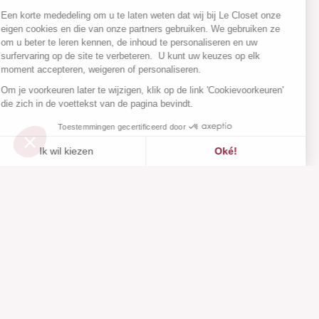
Een korte mededeling om u te laten weten dat wij bij Le Closet onze
eigen cookies en die van onze partners gebruiken. We gebruiken ze
om u beter te leren kennen, de inhoud te personaliseren en uw
surfervaring op de site te verbeteren. U kunt uw keuzes op elk
moment accepteren, weigeren of personaliseren.
Om je voorkeuren later te wijzigen, klik op de link 'Cookievoorkeuren'
die zich in de voettekst van de pagina bevindt.
Toestemmingen gecertificeerd door
Ik wil kiezen
Oké!
Toegevoegd aan
Toegevoegd aan ""
Toevoegen aan een lijst
Zie
verlanglijstje
Axeptio consent
Toestemmingsbeheerplatform: Personaliseer uw opties
Ons platform stelt u in staat om uw privacy-instellingen naar 
Klantenservice
Over ons
Hulpcentrum
Onze merken
Neem contact met ons op
Beoordelingen
Cookievoorkeuren
Onze visie
Verantwoorde mode