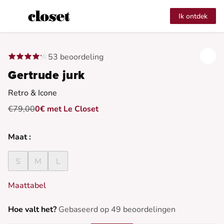
Ik ontdek
53 beoordeling
Gertrude jurk
Retro & Icone
€79,00
0€ met Le Closet
Maat :
S
M
L
Maattabel
Hoe valt het?
Gebaseerd op 49 beoordelingen