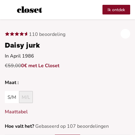
Ik ontdek
110 beoordeling
Daisy jurk
In April 1986
€59,00
0€ met Le Closet
Maat :
S/M
M/L
Maattabel
Hoe valt het?
Gebaseerd op 107 beoordelingen