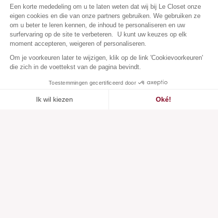
Een korte mededeling om u te laten weten dat wij bij Le Closet onze
eigen cookies en die van onze partners gebruiken. We gebruiken ze
om u beter te leren kennen, de inhoud te personaliseren en uw
surfervaring op de site te verbeteren. U kunt uw keuzes op elk
moment accepteren, weigeren of personaliseren.
Om je voorkeuren later te wijzigen, klik op de link 'Cookievoorkeuren'
die zich in de voettekst van de pagina bevindt.
Toestemmingen gecertificeerd door
Ik wil kiezen
Oké!
Toegevoegd aan
Toegevoegd aan ""
Toevoegen aan een lijst
Zie
verlanglijstje
Axeptio consent
Toestemmingsbeheerplatform: Personaliseer uw opties
Ons platform stelt u in staat om uw privacy-instellingen naar 
Klantenservice
Over ons
Hulpcentrum
Onze merken
Neem contact met ons op
Beoordelingen
Cookievoorkeuren
Onze visie
Verantwoorde mode