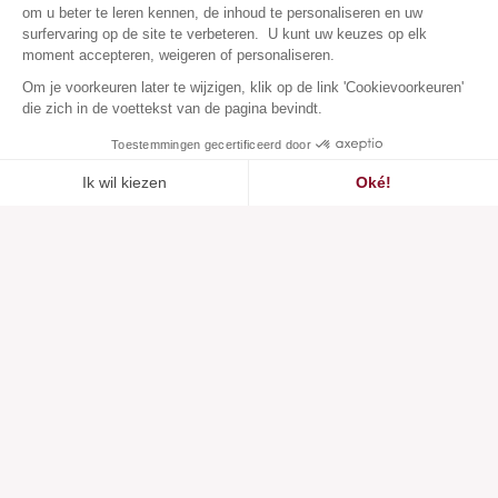
om u beter te leren kennen, de inhoud te personaliseren en uw
surfervaring op de site te verbeteren. U kunt uw keuzes op elk
moment accepteren, weigeren of personaliseren.
Om je voorkeuren later te wijzigen, klik op de link 'Cookievoorkeuren'
die zich in de voettekst van de pagina bevindt.
Toestemmingen gecertificeerd door
Ik wil kiezen
Oké!
Toegevoegd aan
Toegevoegd aan ""
Toevoegen aan een lijst
Zie
verlanglijstje
Axeptio consent
Toestemmingsbeheerplatform: Personaliseer uw opties
Ons platform stelt u in staat om uw privacy-instellingen naar 
Klantenservice
Over ons
Hulpcentrum
Onze merken
Neem contact met ons op
Beoordelingen
Cookievoorkeuren
Onze visie
Verantwoorde mode
Diensten
Media en pers
Lichaamstypen