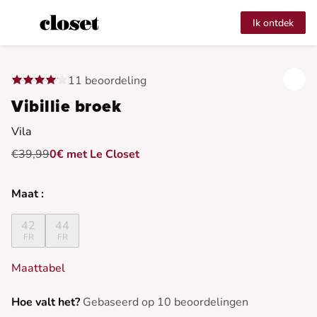
Ik ontdek
11 beoordeling
Vibillie broek
Vila
€39,99
0€ met Le Closet
Maat :
42
44
FR
FR
Maattabel
Hoe valt het?
Gebaseerd op 10 beoordelingen