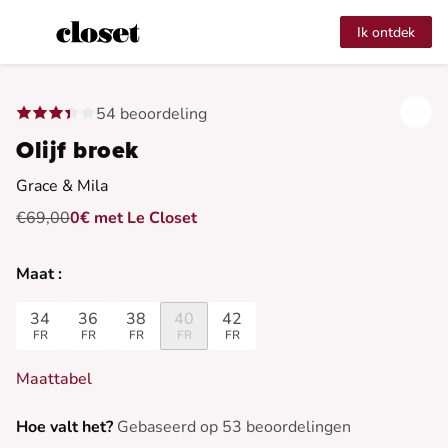
Ik ontdek
54 beoordeling
Olijf broek
Grace & Mila
€69,00
0€ met Le Closet
Maat :
34
36
38
40
42
FR
FR
FR
FR
FR
Maattabel
Hoe valt het?
Gebaseerd op 53 beoordelingen