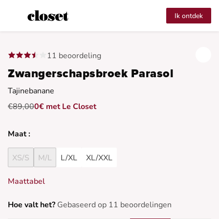
Ik ontdek
11 beoordeling
Zwangerschapsbroek Parasol
Tajinebanane
€89,00
0€ met Le Closet
Maat :
XS/S
M/L
L/XL
XL/XXL
Maattabel
Hoe valt het?
Gebaseerd op 11 beoordelingen