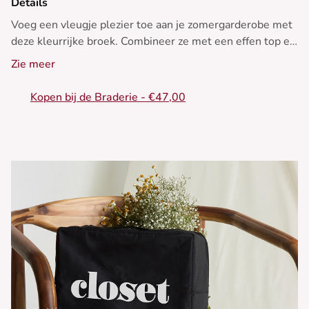
Details
Voeg een vleugje plezier toe aan je zomergarderobe met
deze kleurrijke broek. Combineer ze met een effen top en
sandalen voor een casual look.
Zie meer
- Katoenen broek
Kopen bij de Braderie - €47,00
- Wijde, losse pasvorm
- Elastische taille voor comfort
- Verstelbaar trekkoord in de taille
- Levendig streeppatroon