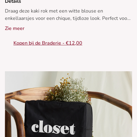
Details
Draag deze kaki rok met een witte blouse en
enkellaarsjes voor een chique, tijdloze look. Perfect voor
het hele jaar.
Zie meer
- Korte rok
Kopen bij de Braderie - €12,00
- Wikkelvormig model
- Knoopsluiting
- Subtiele textuur
- Elegante kaki kleur