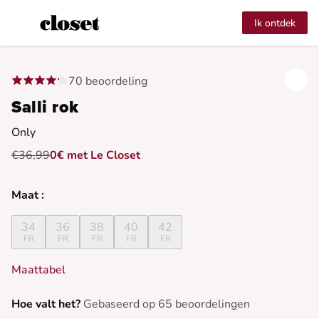
Ik ontdek
70 beoordeling
Salli rok
Only
€36,99
0€ met Le Closet
Maat :
34
36
38
40
42
FR
FR
FR
FR
FR
Maattabel
Hoe valt het?
Gebaseerd op 65 beoordelingen