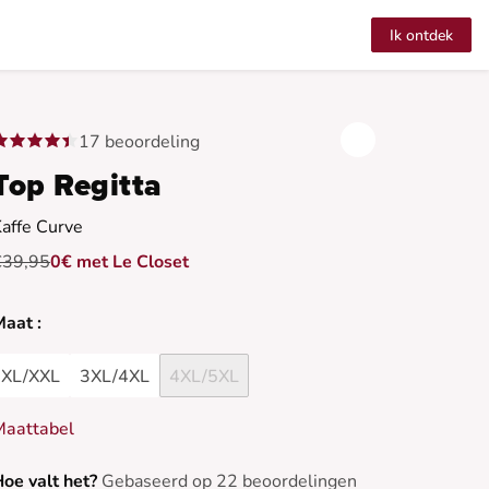
Ik ontdek
17 beoordeling
Top Regitta
affe Curve
€39,95
0€ met Le Closet
aat :
XL/XXL
3XL/4XL
4XL/5XL
Maattabel
oe valt het?
Gebaseerd op 22 beoordelingen