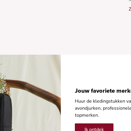
p
Z
•
•
•
Jouw favoriete merke
Huur de kledingstukken van
avondjurken, professione
topmerken.
Ik ontdek