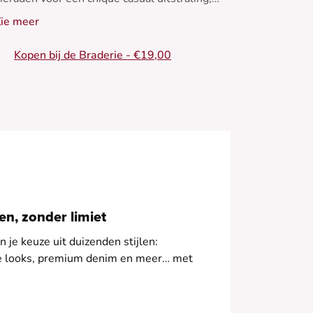
erfect voor elk seizoen.
ie meer
• Top met korte mouwen
Kopen bij de Braderie - €19,00
• Rechte pasvorm
 Ronde hals
 Lichte stof
 Discrete afwerkingen
n, zonder limiet
 je keuze uit duizenden stijlen:
le looks, premium denim en meer… met