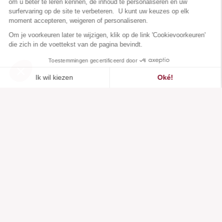
om u beter te leren kennen, de inhoud te personaliseren en uw
surfervaring op de site te verbeteren. U kunt uw keuzes op elk
moment accepteren, weigeren of personaliseren.
Om je voorkeuren later te wijzigen, klik op de link 'Cookievoorkeuren'
die zich in de voettekst van de pagina bevindt.
Toestemmingen gecertificeerd door
Ik wil kiezen
Oké!
Toegevoegd aan
Toegevoegd aan ""
Toevoegen aan een lijst
Zie
verlanglijstje
Axeptio consent
Toestemmingsbeheerplatform: Personaliseer uw opties
Ons platform stelt u in staat om uw privacy-instellingen naar 
Klantenservice
Over ons
Hulpcentrum
Onze merken
Neem contact met ons op
Beoordelingen
Cookievoorkeuren
Onze visie
Verantwoorde mode
Diensten
Media en pers
Lichaamstypen