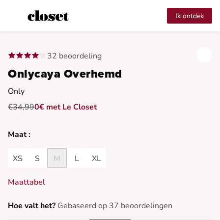
Ik ontdek
32 beoordeling
Onlycaya Overhemd
Only
€34,99
0€ met Le Closet
Maat :
XS
S
M
L
XL
Maattabel
Hoe valt het?
Gebaseerd op 37 beoordelingen