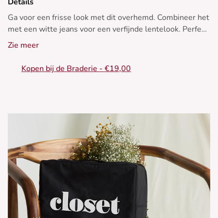
Details
Ga voor een frisse look met dit overhemd. Combineer het
met een witte jeans voor een verfijnde lentelook. Perfect
het hele jaar door.
Zie meer
- A-lijn overhemd
Kopen bij de Braderie - €19,00
- Klassieke overhemdkraag
- Lange mouwen
- Gestreept patroon
- Contrasterende zakken