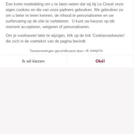
Een korte mededeling om u te laten weten dat wij bij Le Closet onze
eigen cookies en die van onze partners gebruiken. We gebruiken ze
om u beter te leren kennen, de inhoud te personaliseren en uw
surfervaring op de site te verbeteren. U kunt uw keuzes op elk
moment accepteren, weigeren of personaliseren.
Om je voorkeuren later te wijzigen, klik op de link 'Cookievoorkeuren'
die zich in de voettekst van de pagina bevindt.
Toestemmingen gecertificeerd door
Ik wil kiezen
Oké!
Toegevoegd aan
Toegevoegd aan ""
Toevoegen aan een lijst
Zie
verlanglijstje
Axeptio consent
Toestemmingsbeheerplatform: Personaliseer uw opties
Ons platform stelt u in staat om uw privacy-instellingen naar 
Klantenservice
Over ons
Hulpcentrum
Onze merken
Neem contact met ons op
Beoordelingen
Cookievoorkeuren
Onze visie
Verantwoorde mode