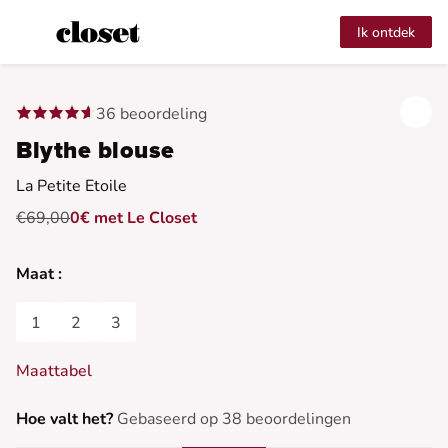
Ik ontdek
36 beoordeling
Blythe blouse
La Petite Etoile
€69,00
0€ met Le Closet
Maat :
1
2
3
Maattabel
Hoe valt het?
Gebaseerd op 38 beoordelingen