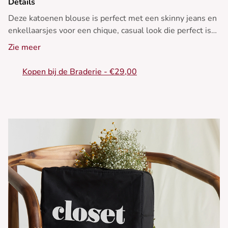
Details
Deze katoenen blouse is perfect met een skinny jeans en
enkellaarsjes voor een chique, casual look die perfect is
voor elk seizoen.
Zie meer
- Katoenen blouse
Kopen bij de Braderie - €29,00
- V-hals met ruches
- Lange mouwen met knopen
- Losse pasvorm
- Delicaat bloemenborduursel